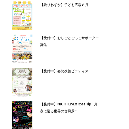
【残りわずか】子ども広場８月
【受付中】おしごとごっこサポーター
募集
【受付中】姿勢改善ピラティス
【受付中】NIGHTLIVE!! RoseHip ~月
夜に巡る世界の音風景~