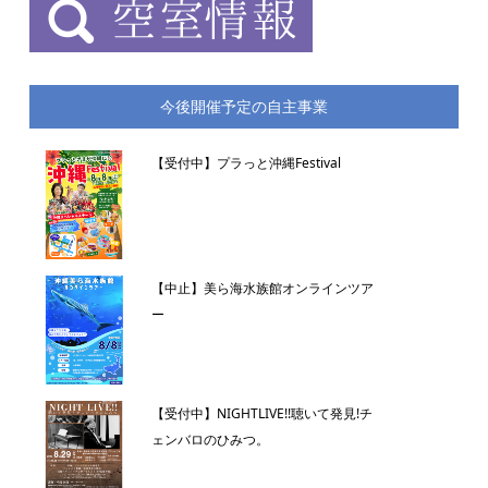
今後開催予定の自主事業
【受付中】プラっと沖縄Festival
【中止】美ら海水族館オンラインツア
ー
【受付中】NIGHTLIVE!!聴いて発見!チ
ェンバロのひみつ。