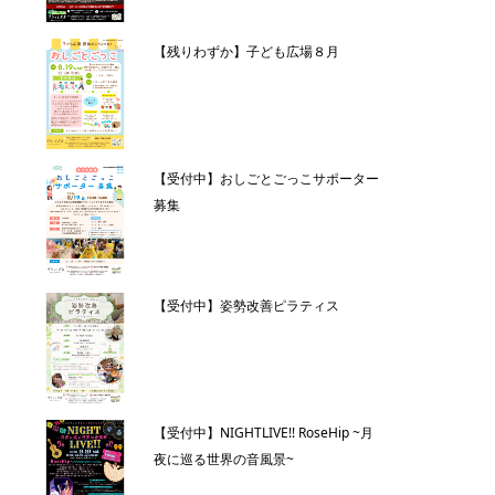
【残りわずか】子ども広場８月
【受付中】おしごとごっこサポーター
募集
【受付中】姿勢改善ピラティス
【受付中】NIGHTLIVE!! RoseHip ~月
夜に巡る世界の音風景~