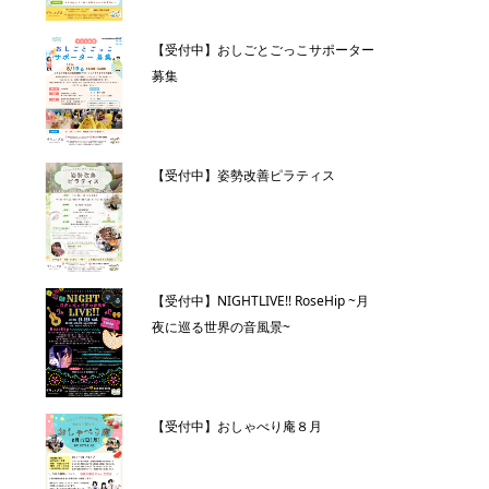
【受付中】おしごとごっこサポーター
募集
【受付中】姿勢改善ピラティス
【受付中】NIGHTLIVE!! RoseHip ~月
夜に巡る世界の音風景~
【受付中】おしゃべり庵８月