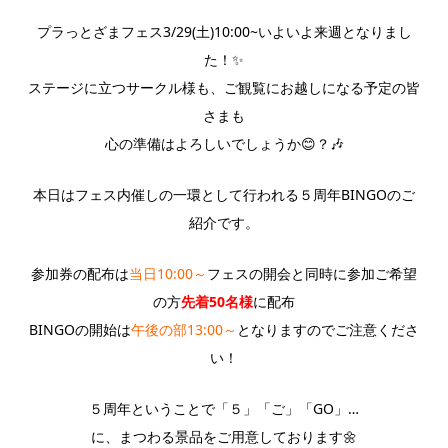
プラっとざまフェス3/29(土)10:00~いよいよ来週となりまし
た！✨
ステージに立つサークル様も、ご観覧にお越しになる予定の皆
さまも
心の準備はよろしいでしょうか😊？🎶
本日はフェス内催しの一環として行われる５周年BINGOのご
紹介です。
参加券の配布は
当日10:00～
フェスの開会と同時に参加ご希望
の方
先着50名様
に配布
BINGOの開始は
午後の部13:00～
となりますのでご注意くださ
い！
５周年ということで「５」「ご」「GO」…
に、まつわる景品をご用意しております🌼