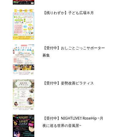
【残りわずか】子ども広場８月
【受付中】おしごとごっこサポーター
募集
【受付中】姿勢改善ピラティス
【受付中】NIGHTLIVE!! RoseHip ~月
夜に巡る世界の音風景~