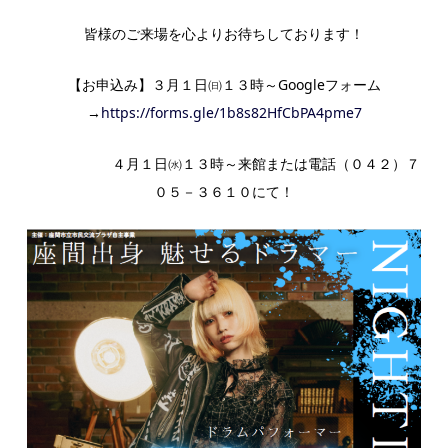
皆様のご来場を心よりお待ちしております！
【お申込み】３月１日㈰１３時～Googleフォーム
→
https://forms.gle/1b8s82HfCbPA4pme7
４月１日㈬１３時～来館または電話（０４２）７
０５－３６１０にて！