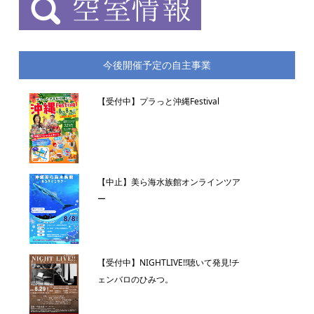
今後開催予定の自主事業
【受付中】プラっと沖縄Festival
【中止】美ら海水族館オンラインツア
ー
【受付中】NIGHTLIVE!!聴いて発見!チ
ェンバロのひみつ。