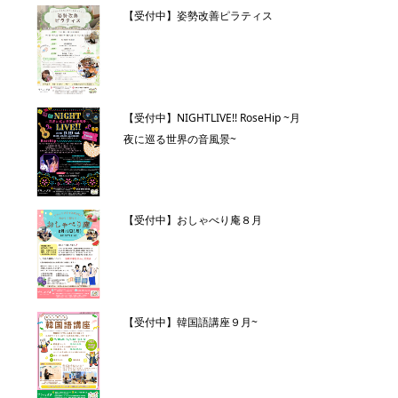
【受付中】姿勢改善ピラティス
【受付中】NIGHTLIVE!! RoseHip ~月
夜に巡る世界の音風景~
【受付中】おしゃべり庵８月
【受付中】韓国語講座９月~