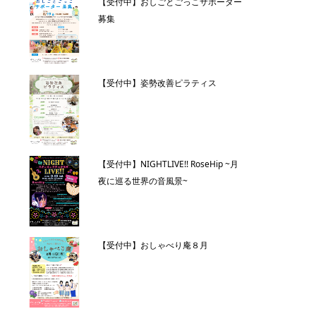
【受付中】おしごとごっこサポーター
募集
【受付中】姿勢改善ピラティス
【受付中】NIGHTLIVE!! RoseHip ~月
夜に巡る世界の音風景~
【受付中】おしゃべり庵８月