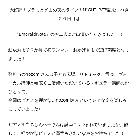
大好評！プラっとざまの夜のライブ！NIGHTLIVE‼記念すべき
２０回目は
『EmeraldNote』のお二人にご出演いただきました！！
結成およそ２か月で初ワンマン！おかげさまでほぼ満席となり
ました！
歌担当のnozomiさんは子ども広場、リトミック、司会、ヴォ
ーカル講師と幅広くご活躍いただいているレギュラー講師のお
ひとりで、
今回はピアノを弾かないnozomiさんというレアな姿を楽しみ
にしていました♪
ピアノ担当のしんぺーさんは謎…につつまれていましたが、優
しく、軽やかなピアノと高音もきれいな声をお持ちでした！