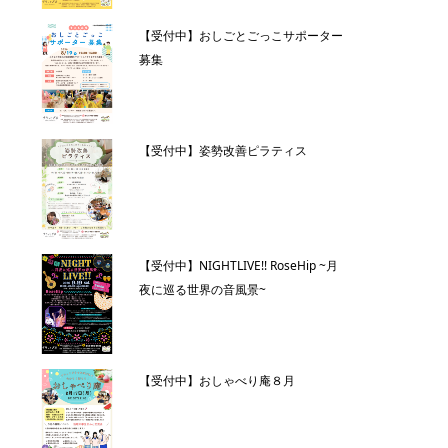
【受付中】おしごとごっこサポーター
募集
【受付中】姿勢改善ピラティス
【受付中】NIGHTLIVE!! RoseHip ~月
夜に巡る世界の音風景~
【受付中】おしゃべり庵８月