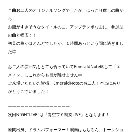
全曲お二人のオリジナルソングでしたが、ほっこり癒しの曲か
ら
お腹がすきそうなタイトルの曲、アップテンポな曲に、参加型
の曲と幅広く！
初見の曲がほとんどでしたが、１時間あっという間に過ぎまし
た◎
お二人の雰囲気もとても合っていてEmeraldNote略して「エ
メノン」にこれからも目が離せません👀
ご来場いただいた皆様、EmeraldNoteのお二人！本当にあり
がとうございました！
ーーーーーーーーーーーーーーー
次回NIGHTLIVE‼は『青空フミ凱旋LIVE』となります！
座間出身、ドラムパフォーマー！演奏はもちろん、トークショ