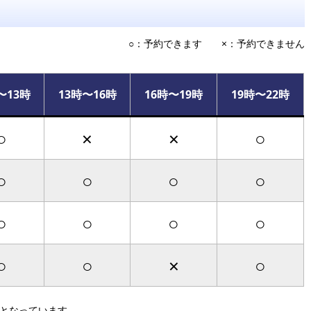
○：予約できます ×：予約できません
〜13時
13時〜16時
16時〜19時
19時〜22時
○
×
×
○
○
○
○
○
○
○
○
○
○
○
×
○
）となっています。