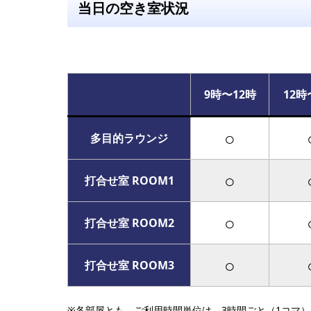
当日の空き室状況
9時〜12時
12時
○
多目的ラウンジ
○
打合せ室 ROOM1
○
打合せ室 ROOM2
○
打合せ室 ROOM3
※各部屋とも、ご利用時間単位は、3時間ごと（1コマ