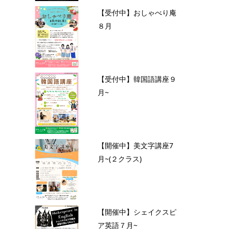
【受付中】おしゃべり庵
８月
【受付中】韓国語講座９
月~
【開催中】美文字講座7
月~(２クラス)
【開催中】シェイクスピ
ア英語７月~