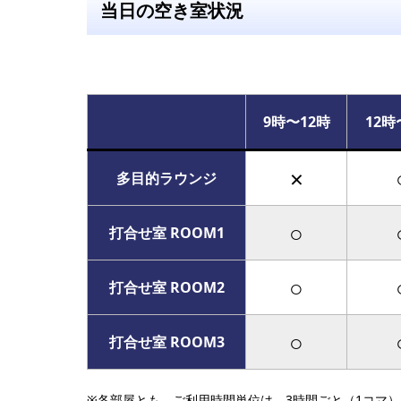
当日の空き室状況
9時〜12時
12時
×
多目的ラウンジ
○
打合せ室 ROOM1
○
打合せ室 ROOM2
○
打合せ室 ROOM3
※各部屋とも、ご利用時間単位は、3時間ごと（1コマ