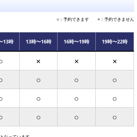
○：予約できます ×：予約できません
〜13時
13時〜16時
16時〜19時
19時〜22時
○
×
×
×
○
○
○
○
○
○
○
○
○
○
○
○
）となっています。