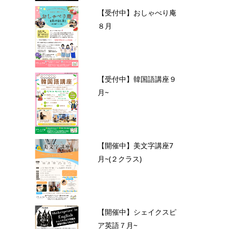
【受付中】おしゃべり庵
８月
【受付中】韓国語講座９
月~
【開催中】美文字講座7
月~(２クラス)
【開催中】シェイクスピ
ア英語７月~