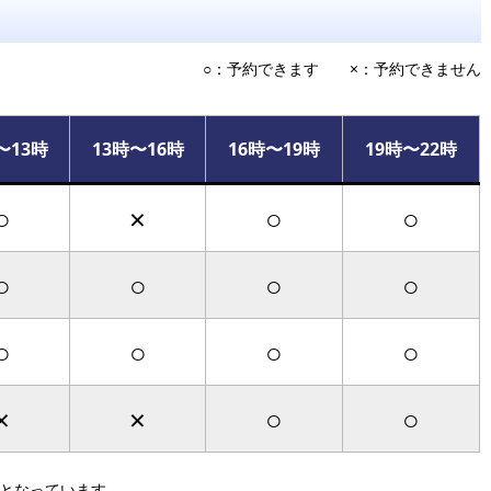
○：予約できます ×：予約できません
〜13時
13時〜16時
16時〜19時
19時〜22時
○
×
○
○
○
○
○
○
○
○
○
○
×
×
○
○
）となっています。