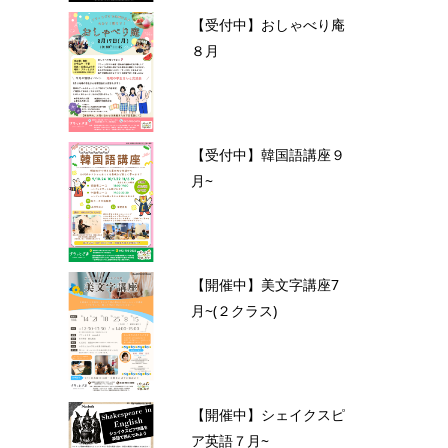
【受付中】おしゃべり庵
８月
【受付中】韓国語講座９
月~
【開催中】美文字講座7
月~(２クラス)
【開催中】シェイクスピ
ア英語７月~