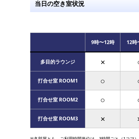
当日の空き室状況
9時〜12時
12時
×
多目的ラウンジ
○
打合せ室 ROOM1
○
打合せ室 ROOM2
×
打合せ室 ROOM3
※各部屋とも、ご利用時間単位は、3時間ごと（1コマ