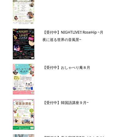
【受付中】NIGHTLIVE!! RoseHip ~月
夜に巡る世界の音風景~
【受付中】おしゃべり庵８月
【受付中】韓国語講座９月~