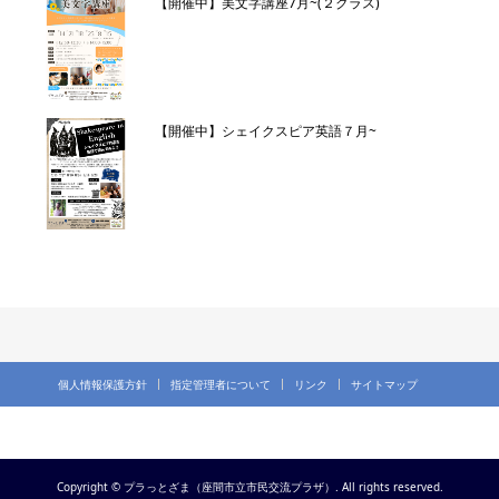
【開催中】美文字講座7月~(２クラス)
【開催中】シェイクスピア英語７月~
個人情報保護方針
指定管理者について
リンク
サイトマップ
Copyright © プラっとざま（座間市立市民交流プラザ）. All rights reserved.