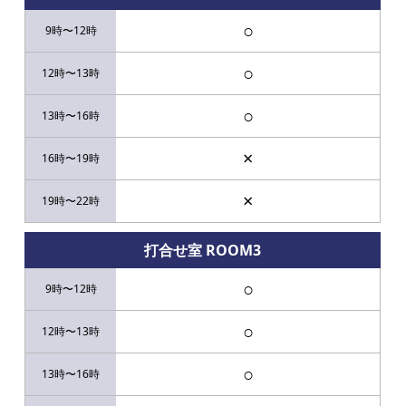
○
○
○
×
×
打合せ室 ROOM3
○
○
○